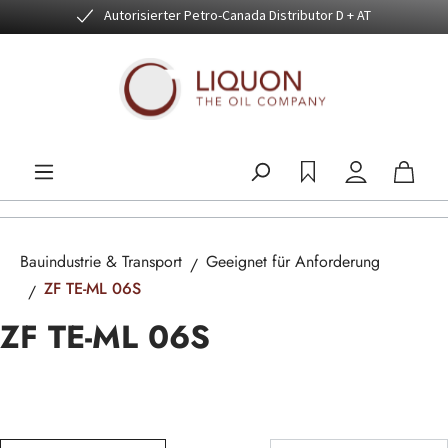
Autorisierter Petro-Canada Distributor D + AT
Zum Hauptinhalt springen
Bauindustrie & Transport
Geeignet für Anforderung
ZF TE-ML 06S
ZF TE-ML 06S