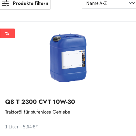
Produkte filtern
%
%
Q8 T 2300 CVT 10W-30
Traktoröl für stufenlose Getriebe
1 Liter = 5,64 € *