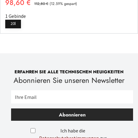
98,60 €
Verkaufspreis:
Regulärer Preis:
112,80 €
(12.59% gespart)
1 Gebinde
20l
ERFAHREN SIE ALLE TECHNISCHEN NEUIGKEITEN
Abonnieren Sie unseren Newsletter
Abonnieren
Ich habe die