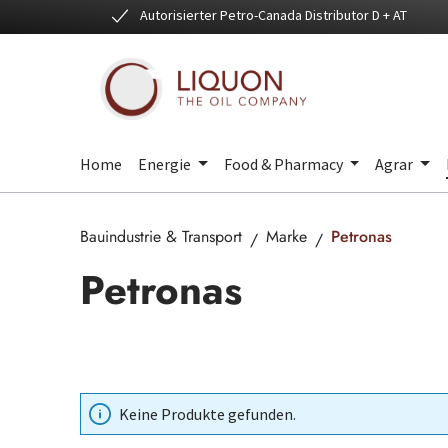
Autorisierter Petro-Canada Distributor D + AT
 Hauptinhalt springen
Zur Suche springen
Zur Hauptnavigation springen
Home
Energie
Food & Pharmacy
Agrar
Bauindustrie & Transport
Marke
Petronas
Petronas
Keine Produkte gefunden.