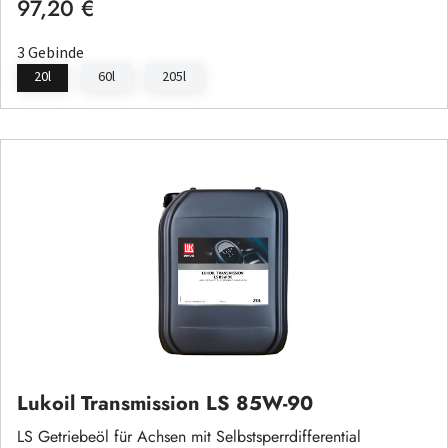
97,20 €
Regulärer Preis:
3 Gebinde
20l
60l
205l
Lukoil Transmission LS 85W-90
LS Getriebeöl für Achsen mit Selbstsperrdifferential