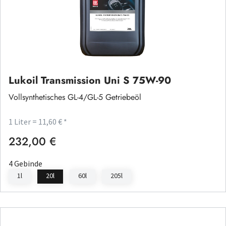
Lukoil Transmission Uni S 75W-90
Vollsynthetisches GL-4/GL-5 Getriebeöl
1 Liter = 11,60 € *
232,00 €
Regulärer Preis:
4 Gebinde
1l
20l
60l
205l