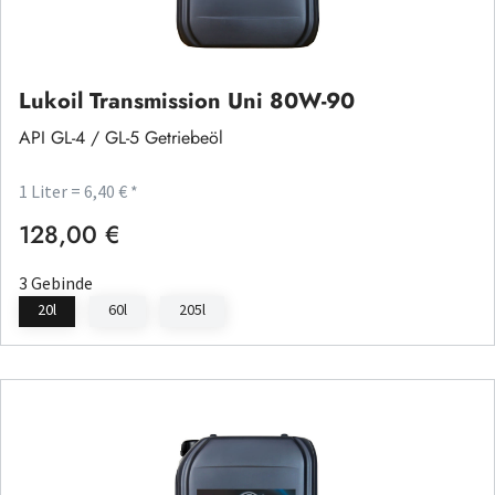
Lukoil Transmission Uni 80W-90
API GL-4 / GL-5 Getriebeöl
1 Liter = 6,40 € *
128,00 €
Regulärer Preis:
3 Gebinde
20l
60l
205l