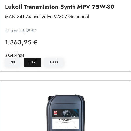
Lukoil Transmission Synth MPV 75W-80
MAN 341 Z4 und Volvo 97307 Getriebeöl
1 Liter = 6,65 € *
1.363,25 €
Regulärer Preis:
3 Gebinde
20l
205l
1000l