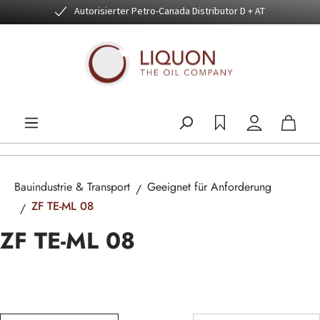
Autorisierter Petro-Canada Distributor D + AT
Zum Hauptinhalt springen
Bauindustrie & Transport
Geeignet für Anforderung
ZF TE-ML 08
ZF TE-ML 08