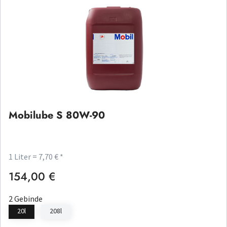
Mobilube S 80W-90
1 Liter = 7,70 € *
154,00 €
Regulärer Preis:
2 Gebinde
20l
208l