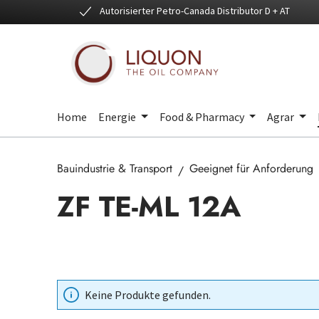
Autorisierter Petro-Canada Distributor D + AT
 Hauptinhalt springen
Zur Suche springen
Zur Hauptnavigation springen
Home
Energie
Food & Pharmacy
Agrar
Bauindustrie & Transport
Geeignet für Anforderung
ZF TE-ML 12A
Keine Produkte gefunden.