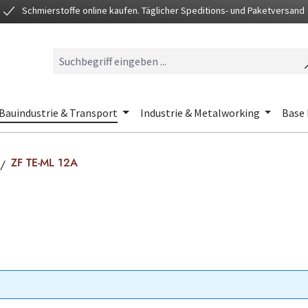
Schmierstoffe online kaufen. Täglicher Speditions- und Paketversand
Bauindustrie & Transport
Industrie & Metalworking
Base 
ZF TE-ML 12A