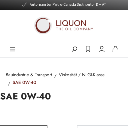
Autorisierter Petro-Canada Distributor D + AT
Zum Hauptinhalt springen
Bauindustrie & Transport
Viskosität / NLGI-Klasse
SAE 0W-40
SAE 0W-40