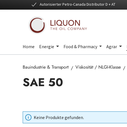
Autorisierter Petro-Canada Distributor D + AT
 Hauptinhalt springen
Zur Suche springen
Zur Hauptnavigation springen
Home
Energie
Food & Pharmacy
Agrar
Bauindustrie & Transport
Viskosität / NLGI-Klasse
SAE 50
Keine Produkte gefunden.