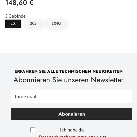
148,60 €
Regulärer Preis:
3 Gebinde
20l
205l
1040l
ERFAHREN SIE ALLE TECHNISCHEN NEUIGKEITEN
Abonnieren Sie unseren Newsletter
Abonnieren
Ich habe die