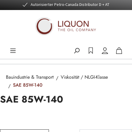
Autorisierter Petro-Canada Distributor D + AT
Zum Hauptinhalt springen
Bauindustrie & Transport
Viskosität / NLGI-Klasse
SAE 85W-140
SAE 85W-140