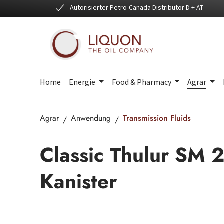
Autorisierter Petro-Canada Distributor D + AT
 Hauptinhalt springen
Zur Suche springen
Zur Hauptnavigation springen
Home
Energie
Food & Pharmacy
Agrar
Agrar
Anwendung
Transmission Fluids
Classic Thulur SM 
Kanister
Bildergalerie überspringen