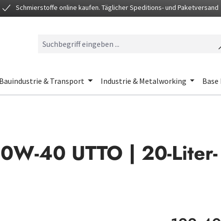
Schmierstoffe online kaufen. Täglicher Speditions- und Paketversand
Bauindustrie & Transport
Industrie & Metalworking
Base 
20W-40 UTTO | 20-Liter-
Regulärer Preis