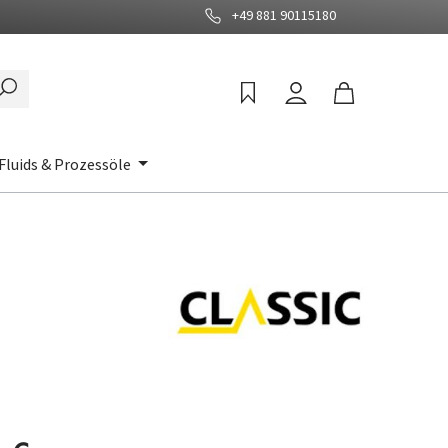
+49 881 90115180
Fluids & Prozessöle
: