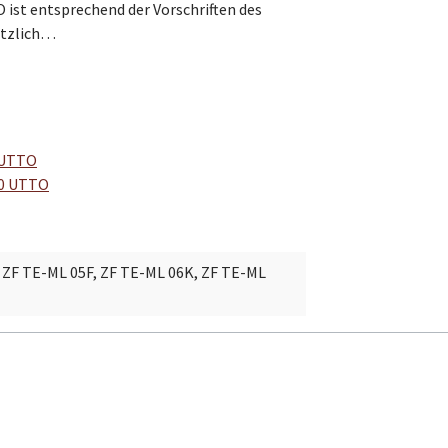
st entsprechend der Vorschriften des
ätzlich…
0 UTTO
40 UTTO
, ZF TE-ML 05F, ZF TE-ML 06K, ZF TE-ML