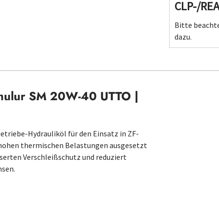
CLP-/RE
Bitte beachte
dazu.
 Thulur SM 20W-40 UTTO |
triebe-Hydrauliköl für den Einsatz in ZF-
e hohen thermischen Belastungen ausgesetzt
erten Verschleißschutz und reduziert
msen.