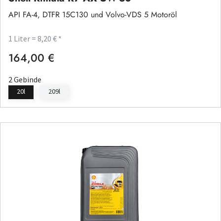
API FA-4, DTFR 15C130 und Volvo-VDS 5 Motoröl
1 Liter = 8,20 € *
164,00 €
Regulärer Preis:
2 Gebinde
20l
209l