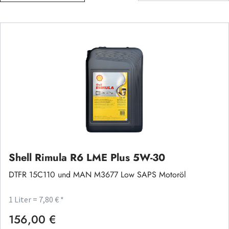
Shell Rimula R6 LME Plus 5W-30
DTFR 15C110 und MAN M3677 Low SAPS Motoröl
1 Liter = 7,80 € *
156,00 €
Regulärer Preis: