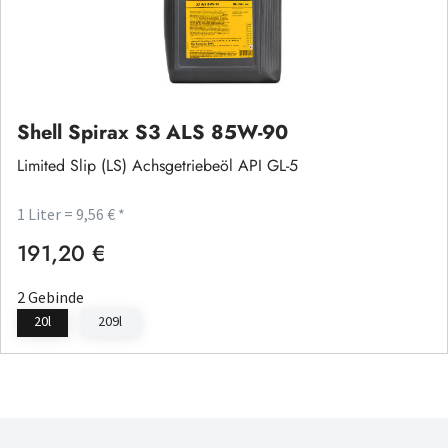
Shell Spirax S3 ALS 85W-90
Limited Slip (LS) Achsgetriebeöl API GL-5
1 Liter = 9,56 € *
191,20 €
Regulärer Preis:
2 Gebinde
20l
209l