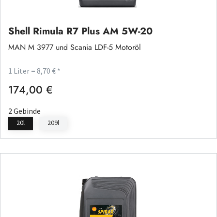
Shell Rimula R7 Plus AM 5W-20
MAN M 3977 und Scania LDF-5 Motoröl
1 Liter = 8,70 € *
174,00 €
Regulärer Preis:
2 Gebinde
20l
209l