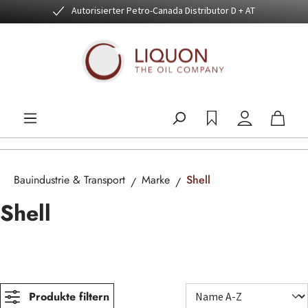
Autorisierter Petro-Canada Distributor D + AT
Zum Hauptinhalt springen
Bauindustrie & Transport
Marke
Shell
Shell
Produkte filtern