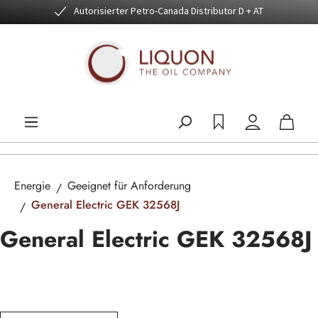
Autorisierter Petro-Canada Distributor D + AT
Zum Hauptinhalt springen
Energie
Geeignet für Anforderung
General Electric GEK 32568J
General Electric GEK 32568J