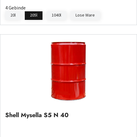
4 Gebinde
20l
205l
1040l
Lose Ware
Shell Mysella S5 N 40