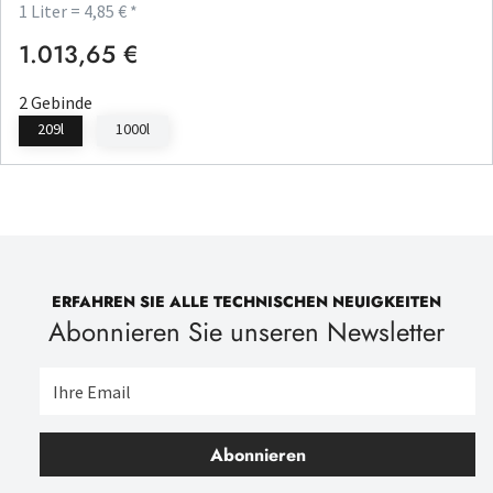
1 Liter = 4,85 € *
1.013,65 €
Regulärer Preis:
2 Gebinde
209l
1000l
ERFAHREN SIE ALLE TECHNISCHEN NEUIGKEITEN
Abonnieren Sie unseren Newsletter
Abonnieren