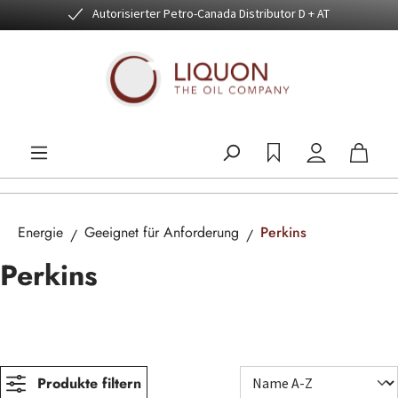
Autorisierter Petro-Canada Distributor D + AT
Zum Hauptinhalt springen
Energie
Geeignet für Anforderung
Perkins
Perkins
Produkte filtern