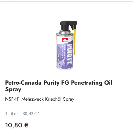
Petro-Canada Purity FG Penetrating Oil
Spray
NSF-H1 Mehrzweck Kriechöl Spray
1 Liter = 30,42 € *
10,80 €
Regulärer Preis: