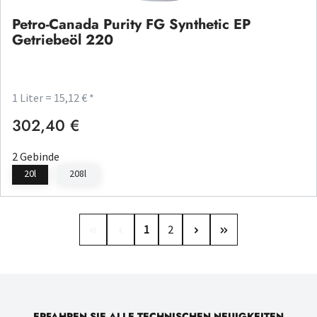
Petro-Canada Purity FG Synthetic EP
Getriebeöl 220
1 Liter = 15,12 € *
302,40 €
Regulärer Preis:
2 Gebinde
20l
208l
Seite
Seite
1
2
ERFAHREN SIE ALLE TECHNISCHEN NEUIGKEITEN