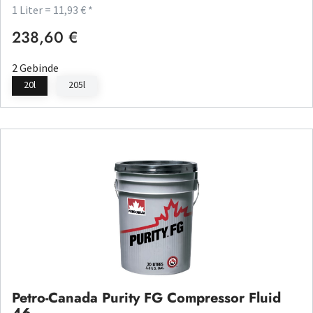
1 Liter = 11,93 € *
238,60 €
Regulärer Preis:
2 Gebinde
20l
205l
Petro-Canada Purity FG Compressor Fluid