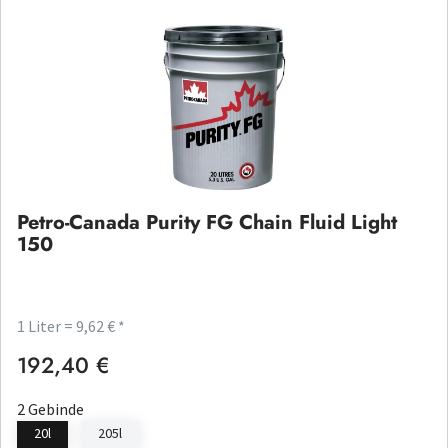
Petro-Canada Purity FG Chain Fluid Light
150
1 Liter = 9,62 € *
192,40 €
Regulärer Preis:
2 Gebinde
20l
205l