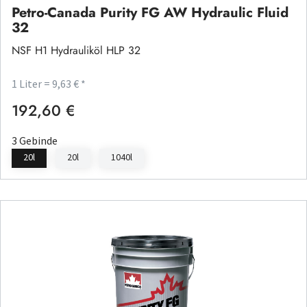
Petro-Canada Purity FG AW Hydraulic Fluid
32
NSF H1 Hydrauliköl HLP 32
1 Liter = 9,63 € *
192,60 €
Regulärer Preis:
3 Gebinde
20l
20l
1040l