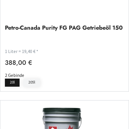
Petro-Canada Purity FG PAG Getriebeöl 150
1 Liter = 19,40 € *
388,00 €
Regulärer Preis:
2 Gebinde
20l
205l