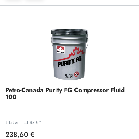
Petro-Canada Purity FG Compressor Fluid
100
1 Liter = 11,93 € *
238,60 €
Regulärer Preis: