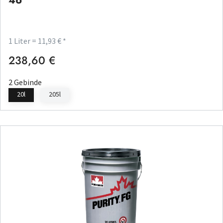
46
1 Liter = 11,93 € *
238,60 €
Regulärer Preis:
2 Gebinde
20l
205l