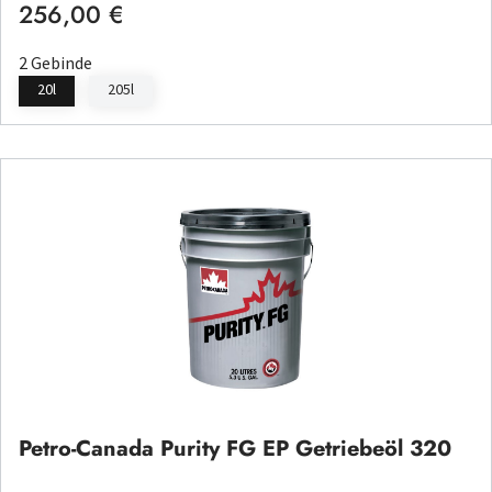
256,00 €
Regulärer Preis:
2 Gebinde
20l
205l
Petro-Canada Purity FG EP Getriebeöl 320