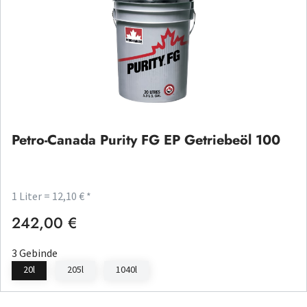
Petro-Canada Purity FG EP Getriebeöl 100
1 Liter = 12,10 € *
242,00 €
Regulärer Preis:
3 Gebinde
20l
205l
1040l