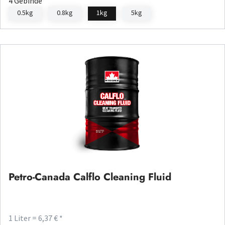
4 Gebinde
0.5kg
0.8kg
1kg
5kg
Petro-Canada Calflo Cleaning Fluid
1 Liter = 6,37 € *