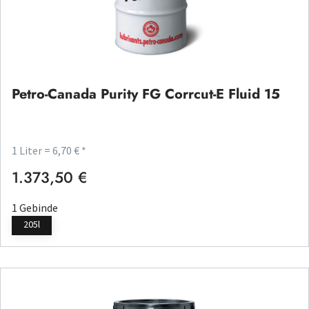
Petro-Canada Purity FG Corrcut-E Fluid 15
1 Liter = 6,70 € *
1.373,50 €
Regulärer Preis:
1 Gebinde
205l