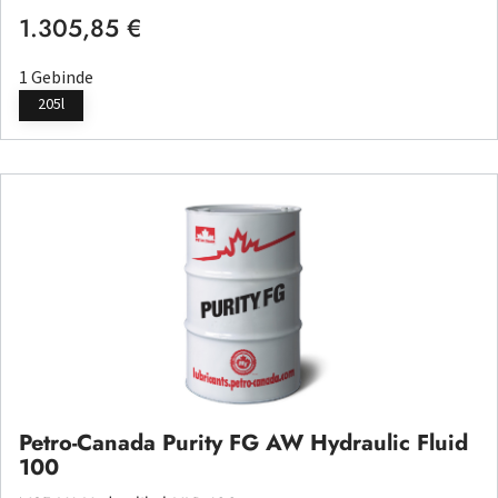
1.305,85 €
Regulärer Preis:
1 Gebinde
205l
Petro-Canada Purity FG AW Hydraulic Fluid
100