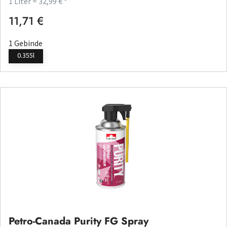
1 Liter = 32,99 € *
11,71 €
Regulärer Preis:
1 Gebinde
0.355l
Petro-Canada Purity FG Spray