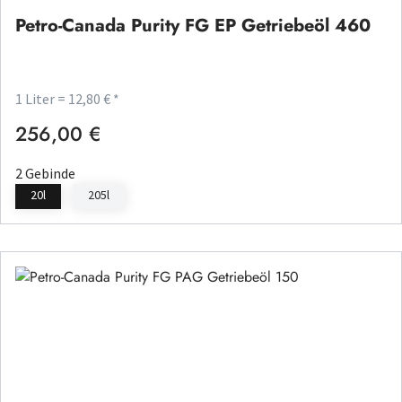
Petro-Canada Purity FG EP Getriebeöl 460
1 Liter = 12,80 € *
256,00 €
Regulärer Preis:
2 Gebinde
20l
205l