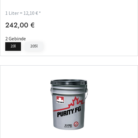
1 Liter = 12,10 € *
242,00 €
Regulärer Preis:
2 Gebinde
20l
205l