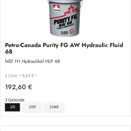
Petro-Canada Purity FG AW Hydraulic Fluid
68
NSF H1 Hydrauliköl HLP 68
1 Liter = 9,63 € *
192,60 €
Regulärer Preis:
3 Gebinde
20l
205l
1040l