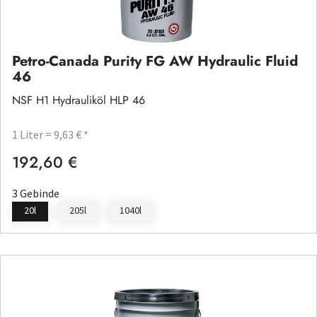
Petro-Canada Purity FG AW Hydraulic Fluid
46
NSF H1 Hydrauliköl HLP 46
1 Liter = 9,63 € *
192,60 €
Regulärer Preis:
3 Gebinde
20l
205l
1040l