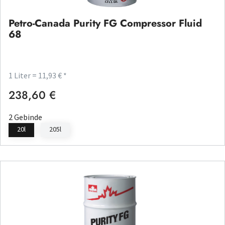
Petro-Canada Purity FG Compressor Fluid
68
1 Liter = 11,93 € *
238,60 €
Regulärer Preis:
2 Gebinde
20l
205l