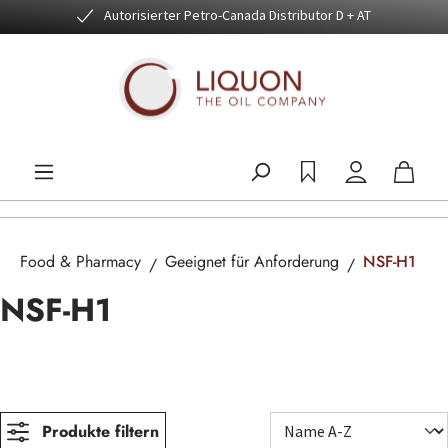
Autorisierter Petro-Canada Distributor D + AT
Zum Hauptinhalt springen
Food & Pharmacy
Geeignet für Anforderung
NSF-H1
NSF-H1
Produkte filtern