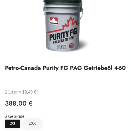
Petro-Canada Purity FG PAG Getriebeöl 460
1 Liter = 19,40 € *
388,00 €
Regulärer Preis:
2 Gebinde
20l
205l