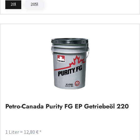
20l
205l
Petro-Canada Purity FG EP Getriebeöl 220
1 Liter = 12,80 € *