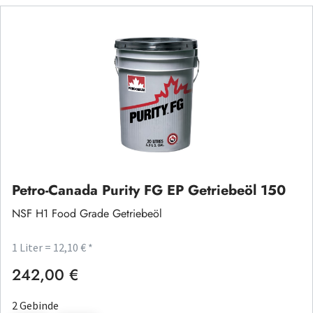
Petro-Canada Purity FG EP Getriebeöl 150
NSF H1 Food Grade Getriebeöl
1 Liter = 12,10 € *
242,00 €
Regulärer Preis:
2 Gebinde