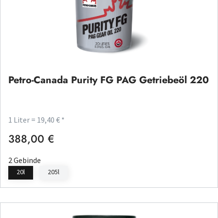
Petro-Canada Purity FG PAG Getriebeöl 220
1 Liter = 19,40 € *
388,00 €
Regulärer Preis:
2 Gebinde
20l
205l