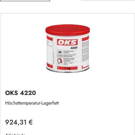
OKS 4220
Höchsttemperatur-Lagerfett
924,31 €
Regulärer Preis: