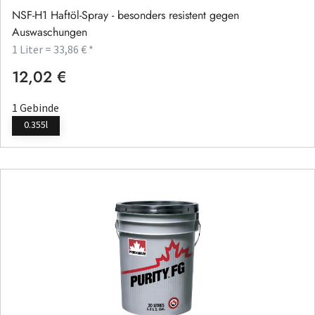
NSF-H1 Haftöl-Spray - besonders resistent gegen
Auswaschungen
1 Liter = 33,86 € *
12,02 €
Regulärer Preis:
1 Gebinde
0.355l