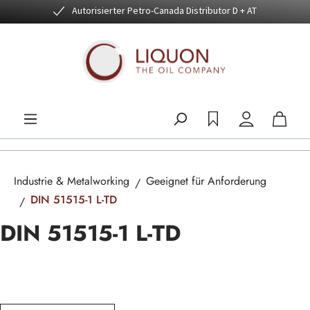
Autorisierter Petro-Canada Distributor D + AT
Zum Hauptinhalt springen
Industrie & Metalworking
Geeignet für Anforderung
DIN 51515-1 L-TD
DIN 51515-1 L-TD