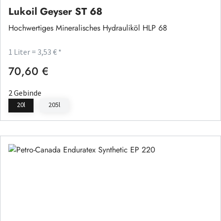
Lukoil Geyser ST 68
Hochwertiges Mineralisches Hydrauliköl HLP 68
1 Liter = 3,53 € *
70,60 €
Regulärer Preis:
2 Gebinde
20l
205l