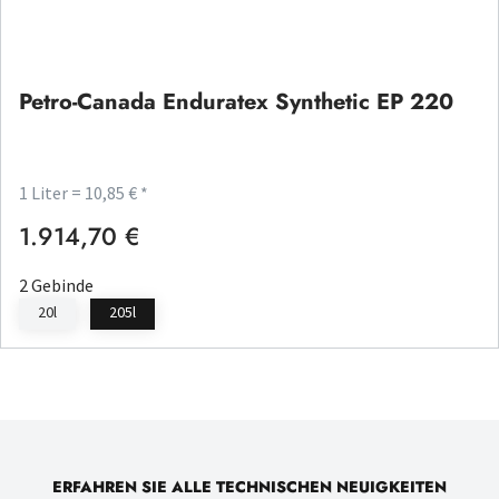
Petro-Canada Enduratex Synthetic EP 220
1 Liter = 10,85 € *
1.914,70 €
Regulärer Preis:
2 Gebinde
20l
205l
ERFAHREN SIE ALLE TECHNISCHEN NEUIGKEITEN