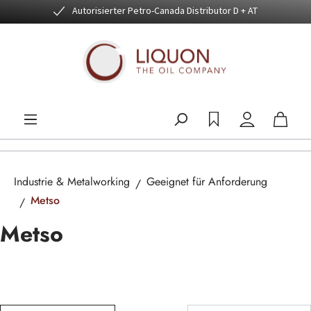
Autorisierter Petro-Canada Distributor D + AT
Zum Hauptinhalt springen
Industrie & Metalworking
Geeignet für Anforderung
Metso
Metso