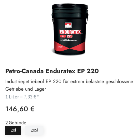
Petro-Canada Enduratex EP 220
Industriegetriebeöl EP 220 für extrem belastete geschlossene
Getriebe und Lager
1 Liter = 7,33 € *
146,60 €
Regulärer Preis:
2 Gebinde
20l
205l