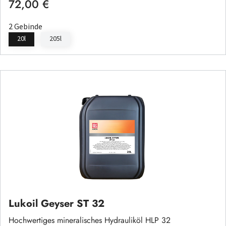
72,00 €
Regulärer Preis:
2 Gebinde
20l
205l
Lukoil Geyser ST 32
Hochwertiges mineralisches Hydrauliköl HLP 32