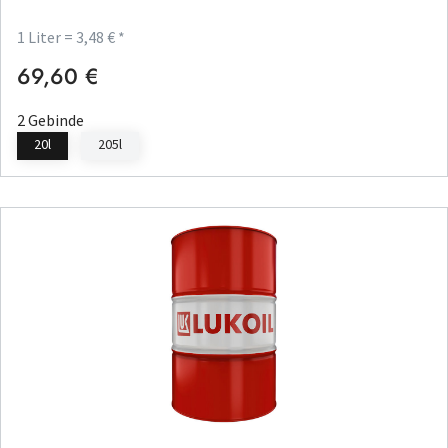
1 Liter = 3,48 € *
69,60 €
Regulärer Preis:
2 Gebinde
20l
205l