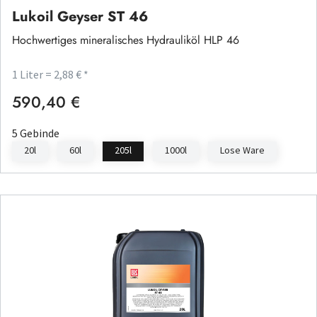
Lukoil Geyser ST 46
Hochwertiges mineralisches Hydrauliköl HLP 46
1 Liter = 2,88 € *
590,40 €
Regulärer Preis:
5 Gebinde
20l
60l
205l
1000l
Lose Ware