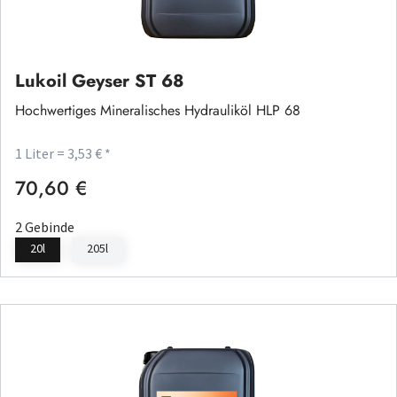
Lukoil Geyser ST 68
Hochwertiges Mineralisches Hydrauliköl HLP 68
1 Liter = 3,53 € *
70,60 €
Regulärer Preis:
2 Gebinde
20l
205l