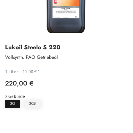
Lukoil Steelo S 220
Vollsynth. PAO Getriebeöl
1 Liter = 11,00 € *
220,00 €
Regulärer Preis:
2 Gebinde
20l
205l