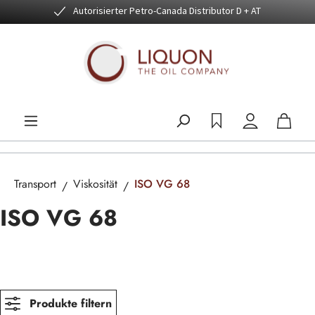
Autorisierter Petro-Canada Distributor D + AT
Zum Hauptinhalt springen
Transport
Viskosität
ISO VG 68
ISO VG 68
Produkte filtern