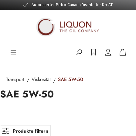
Autorisierter Petro-Canada Distributor D + AT
Zum Hauptinhalt springen
Transport
Viskosität
SAE 5W-50
SAE 5W-50
Produkte filtern