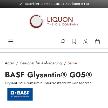
Autorisierter Petro-Canada Distributor D + AT
Zum Hauptinhalt springen
Agrar
Geeignet für Anforderung
Same
BASF Glysantin® G05®
Glysantin®: Premium Kühlerfrostschutz Konzentrat