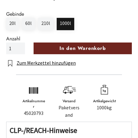
Gebinde
20l
60l
210l
1000l
Anzahl
In den Warenkorb
Zum Merkzettel hinzufügen
Artikelnumme
Versand
Artikelgewicht
r
Paketvers
1000kg
45020793
and
CLP-/REACH-Hinweise