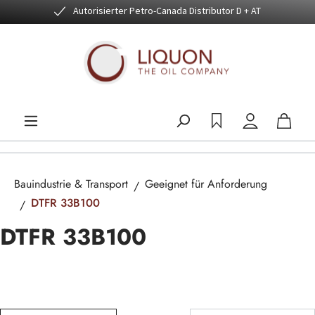
Autorisierter Petro-Canada Distributor D + AT
Zum Hauptinhalt springen
Bauindustrie & Transport
Geeignet für Anforderung
DTFR 33B100
DTFR 33B100