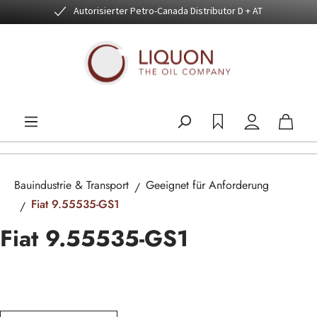
Autorisierter Petro-Canada Distributor D + AT
Zum Hauptinhalt springen
Bauindustrie & Transport
Geeignet für Anforderung
Fiat 9.55535-GS1
Fiat 9.55535-GS1