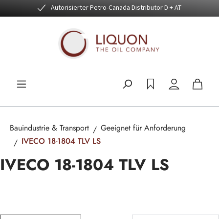
Autorisierter Petro-Canada Distributor D + AT
Zum Hauptinhalt springen
Bauindustrie & Transport
Geeignet für Anforderung
IVECO 18-1804 TLV LS
IVECO 18-1804 TLV LS