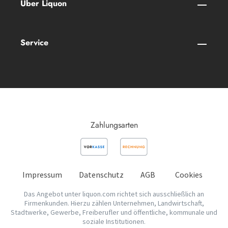
Über Liquon
Service
Zahlungsarten
Impressum
Datenschutz
AGB
Cookies
Das Angebot unter liquon.com richtet sich ausschließlich an
Firmenkunden. Hierzu zählen Unternehmen, Landwirtschaft,
Stadtwerke, Gewerbe, Freiberufler und öffentliche, kommunale und
soziale Institutionen.