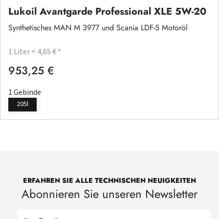
Lukoil Avantgarde Professional XLE 5W-20
Synthetisches MAN M 3977 und Scania LDF-5 Motoröl
1 Liter = 4,65 € *
953,25 €
Regulärer Preis:
1 Gebinde
205l
ERFAHREN SIE ALLE TECHNISCHEN NEUIGKEITEN
Abonnieren Sie unseren Newsletter