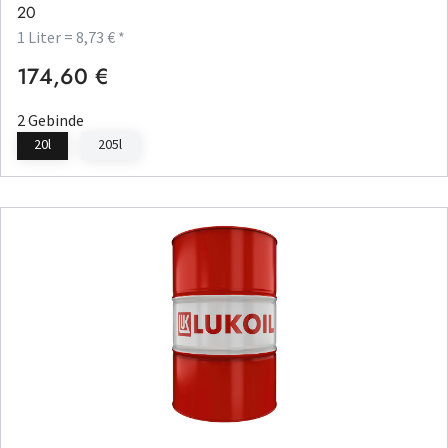
20
1 Liter = 8,73 € *
174,60 €
Regulärer Preis:
2 Gebinde
20l
205l