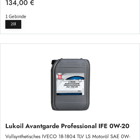
134,00 €
Regulärer Preis:
1 Gebinde
20l
Lukoil Avantgarde Professional IFE 0W-20
Vollsynthetisches IVECO 18-1804 TLV LS Motoröl SAE 0W-