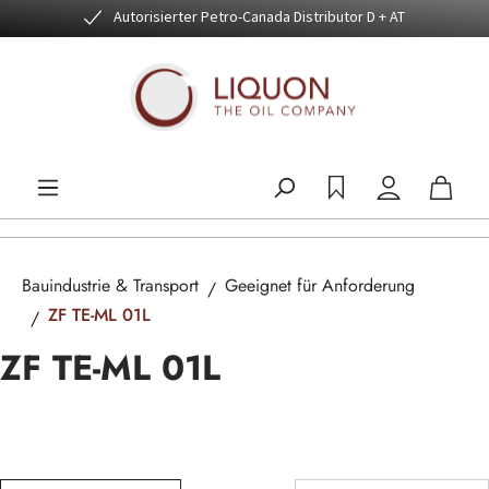
Autorisierter Petro-Canada Distributor D + AT
Zum Hauptinhalt springen
Bauindustrie & Transport
Geeignet für Anforderung
ZF TE-ML 01L
ZF TE-ML 01L