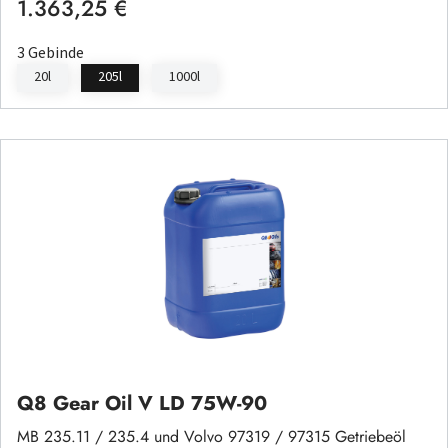
1.363,25 €
Regulärer Preis:
3 Gebinde
20l
205l
1000l
Q8 Gear Oil V LD 75W-90
MB 235.11 / 235.4 und Volvo 97319 / 97315 Getriebeöl