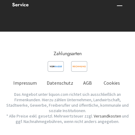
Service
Zahlungsarten
Impressum
Datenschutz
AGB
Cookies
Das Angebot unter liquon.com richtet sich ausschließlich an
Firmenkunden. Hierzu zählen Unternehmen, Landwirtschaft,
Stadtwerke, Gewerbe, Freiberufler und öffentliche, kommunale und
soziale Institutionen.
* Alle Preise exkl. gesetzl. Mehrwertsteuer zzgl.
Versandkosten
und
ggf. Nachnahmegebühren, wenn nicht anders angegeben.