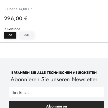
1 Liter = 14,80 € *
296,00 €
Regulärer Preis:
2 Gebinde
20l
208l
ERFAHREN SIE ALLE TECHNISCHEN NEUIGKEITEN
Abonnieren Sie unseren Newsletter
Abonnieren