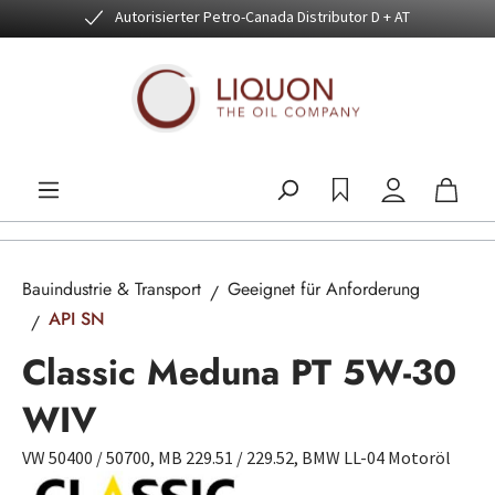
Autorisierter Petro-Canada Distributor D + AT
Zum Hauptinhalt springen
Bauindustrie & Transport
Geeignet für Anforderung
API SN
Classic Meduna PT 5W-30
WIV
VW 50400 / 50700, MB 229.51 / 229.52, BMW LL-04 Motoröl