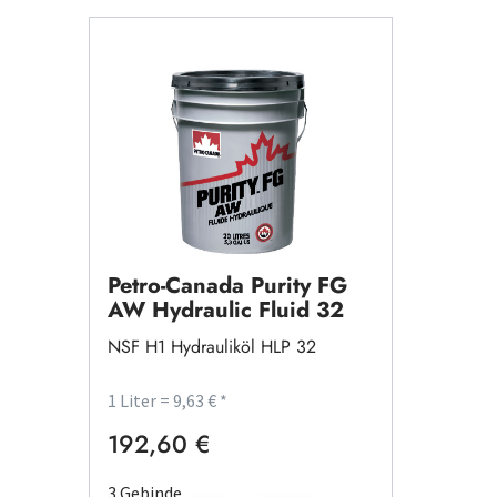
Petro-Canada Purity FG
AW Hydraulic Fluid 32
NSF H1 Hydrauliköl HLP 32
1 Liter = 9,63 € *
192,60 €
Regulärer Preis:
3 Gebinde