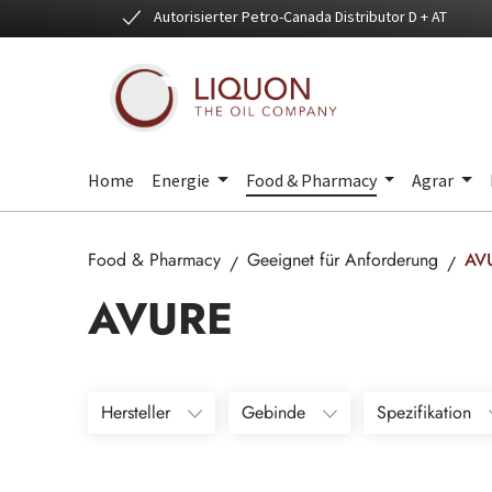
Autorisierter Petro-Canada Distributor D + AT
 Hauptinhalt springen
Zur Suche springen
Zur Hauptnavigation springen
Home
Energie
Food & Pharmacy
Agrar
Food & Pharmacy
Geeignet für Anforderung
AV
AVURE
Hersteller
Gebinde
Spezifikation