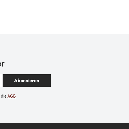
er
Abonnieren
 die
AGB