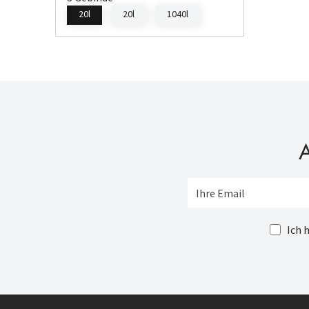
20l
20l
1040l
A
Ich 