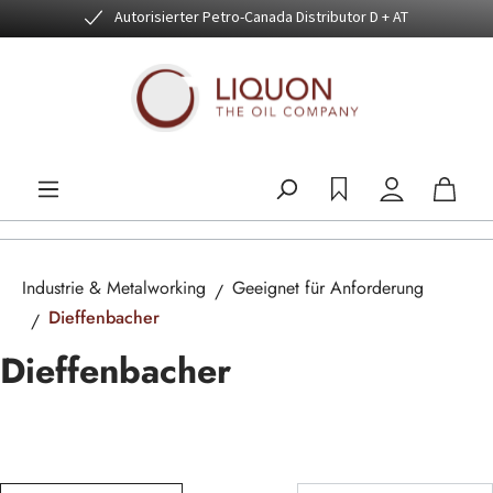
Autorisierter Petro-Canada Distributor D + AT
Zum Hauptinhalt springen
Industrie & Metalworking
Geeignet für Anforderung
Dieffenbacher
Dieffenbacher