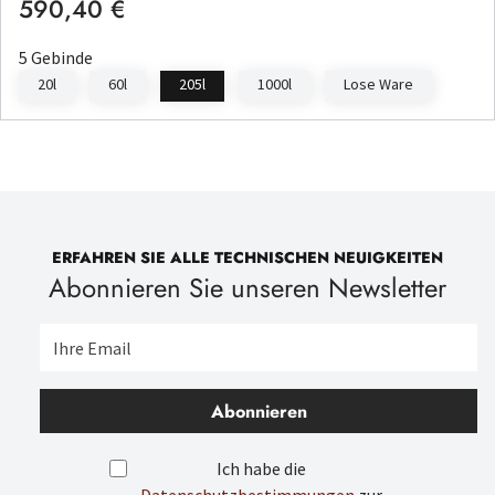
590,40 €
Regulärer Preis:
5 Gebinde
20l
60l
205l
1000l
Lose Ware
ERFAHREN SIE ALLE TECHNISCHEN NEUIGKEITEN
Abonnieren Sie unseren Newsletter
Abonnieren
Ich habe die