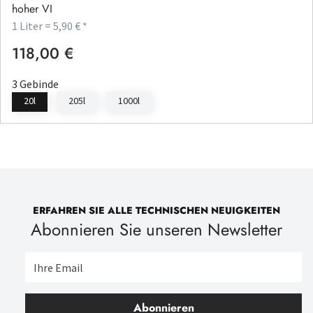
hoher VI
1 Liter = 5,90 € *
118,00 €
Regulärer Preis:
3 Gebinde
20l
205l
1000l
ERFAHREN SIE ALLE TECHNISCHEN NEUIGKEITEN
Abonnieren Sie unseren Newsletter
Abonnieren