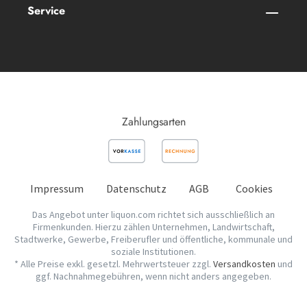
Service
Zahlungsarten
Impressum
Datenschutz
AGB
Cookies
Das Angebot unter liquon.com richtet sich ausschließlich an
Firmenkunden. Hierzu zählen Unternehmen, Landwirtschaft,
Stadtwerke, Gewerbe, Freiberufler und öffentliche, kommunale und
soziale Institutionen.
* Alle Preise exkl. gesetzl. Mehrwertsteuer zzgl.
Versandkosten
und
ggf. Nachnahmegebühren, wenn nicht anders angegeben.