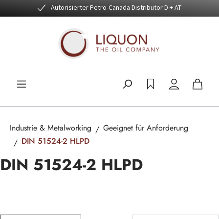
Autorisierter Petro-Canada Distributor D + AT
Zum Hauptinhalt springen
Industrie & Metalworking
Geeignet für Anforderung
DIN 51524-2 HLPD
DIN 51524-2 HLPD