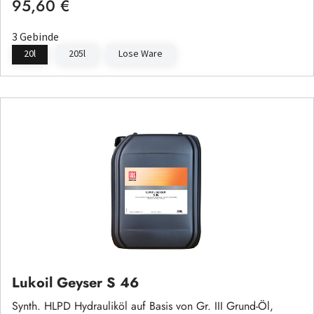
95,60 €
Regulärer Preis:
3 Gebinde
20l
205l
Lose Ware
Lukoil Geyser S 46
Synth. HLPD Hydrauliköl auf Basis von Gr. III Grund-Öl,