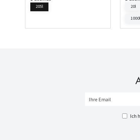
205l
20l
1000
A
Ich 