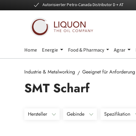
Autorisierter Petro-Canada Distributor D + AT
 Hauptinhalt springen
Zur Suche springen
Zur Hauptnavigation springen
Home
Energie
Food & Pharmacy
Agrar
Industrie & Metalworking
Geeignet für Anforderung
SMT Scharf
Hersteller
Gebinde
Spezifikation