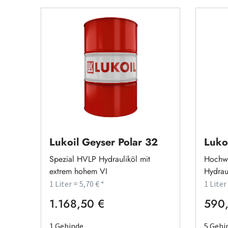
Lukoil Geyser Polar 32
Luko
Spezial HVLP Hydrauliköl mit
Hochwe
extrem hohem VI
Hydrau
1 Liter = 5,70 € *
1 Liter
1.168,50 €
590
Regulärer Preis:
Regulä
1 Gebinde
5 Gebi