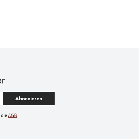
er
Abonnieren
 die
AGB