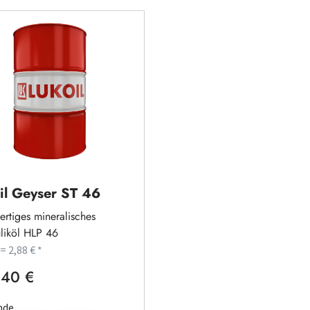
il Geyser ST 46
rtiges mineralisches
liköl HLP 46
 = 2,88 € *
,40 €
rer Preis:
nde