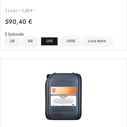
1 Liter = 2,88 € *
590,40 €
Regulärer Preis:
5 Gebinde
20l
60l
205l
1000l
Lose Ware