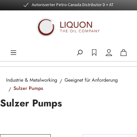
Autorisierter Petro-Canada Distributor D + AT
Zum Hauptinhalt springen
Industrie & Metalworking
Geeignet für Anforderung
Sulzer Pumps
Sulzer Pumps