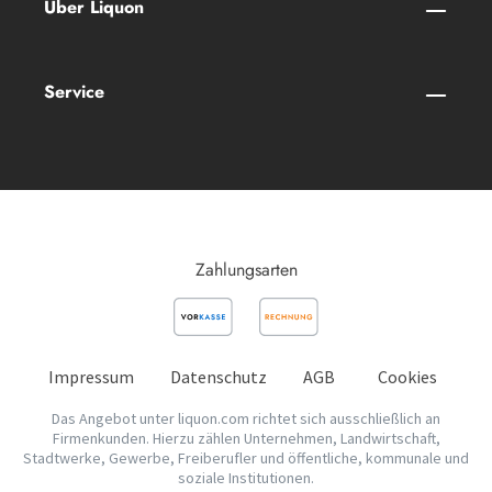
Über Liquon
Service
Zahlungsarten
Impressum
Datenschutz
AGB
Cookies
Das Angebot unter liquon.com richtet sich ausschließlich an
Firmenkunden. Hierzu zählen Unternehmen, Landwirtschaft,
Stadtwerke, Gewerbe, Freiberufler und öffentliche, kommunale und
soziale Institutionen.