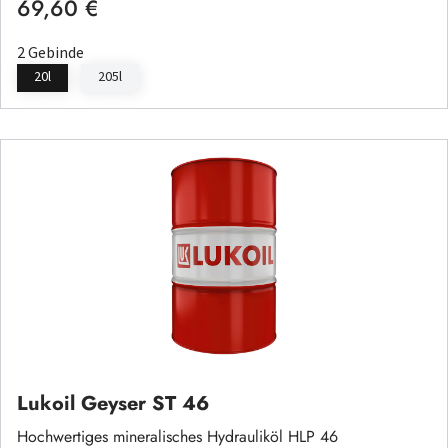
69,60 €
Regulärer Preis:
2 Gebinde
20l
205l
Lukoil Geyser ST 46
Hochwertiges mineralisches Hydrauliköl HLP 46