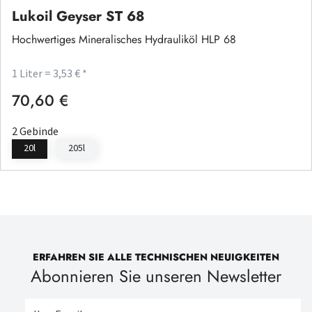
Lukoil Geyser ST 68
Hochwertiges Mineralisches Hydrauliköl HLP 68
1 Liter = 3,53 € *
70,60 €
Regulärer Preis:
2 Gebinde
20l
205l
ERFAHREN SIE ALLE TECHNISCHEN NEUIGKEITEN
Abonnieren Sie unseren Newsletter