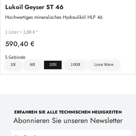
Lukoil Geyser ST 46
Hochwertiges mineralisches Hydrauliköl HLP 46
1 Liter = 2,88 € *
590,40 €
Regulärer Preis:
5 Gebinde
20l
60l
205l
1000l
Lose Ware
ERFAHREN SIE ALLE TECHNISCHEN NEUIGKEITEN
Abonnieren Sie unseren Newsletter