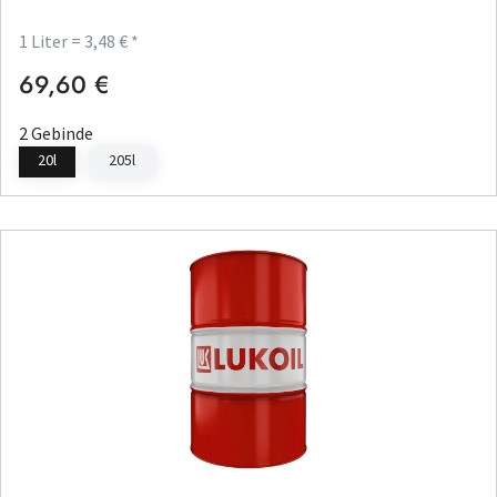
1 Liter = 3,48 € *
69,60 €
Regulärer Preis:
2 Gebinde
20l
205l