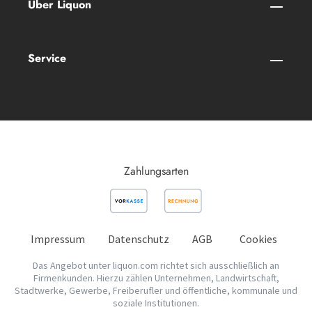
Über Liquon
Service
Zahlungsarten
Impressum
Datenschutz
AGB
Cookies
Das Angebot unter liquon.com richtet sich ausschließlich an
Firmenkunden. Hierzu zählen Unternehmen, Landwirtschaft,
Stadtwerke, Gewerbe, Freiberufler und öffentliche, kommunale und
soziale Institutionen.