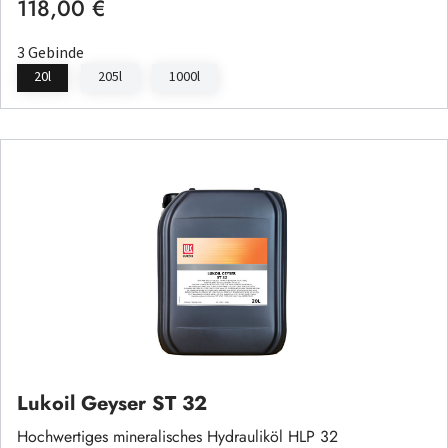
118,00 €
Regulärer Preis:
3 Gebinde
20l
205l
1000l
Lukoil Geyser ST 32
Hochwertiges mineralisches Hydrauliköl HLP 32