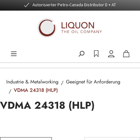
Autorisierter Petro-Canada Distributor D + AT
Zum Hauptinhalt springen
Industrie & Metalworking
Geeignet für Anforderung
VDMA 24318 (HLP)
VDMA 24318 (HLP)