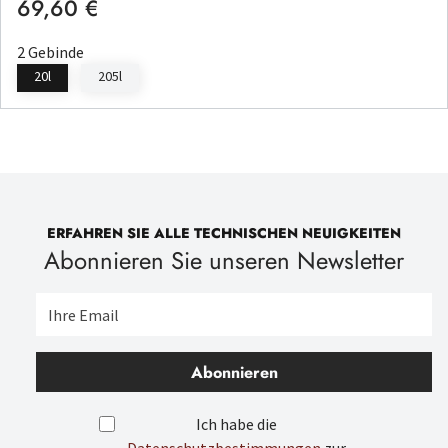
69,60 €
Regulärer Preis:
2 Gebinde
20l
205l
ERFAHREN SIE ALLE TECHNISCHEN NEUIGKEITEN
Abonnieren Sie unseren Newsletter
Abonnieren
Ich habe die