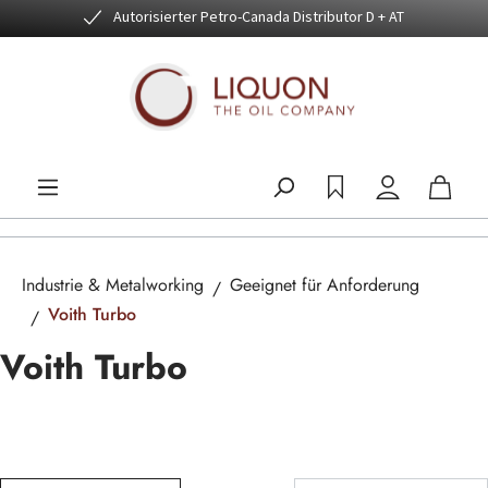
Autorisierter Petro-Canada Distributor D + AT
Zum Hauptinhalt springen
Industrie & Metalworking
Geeignet für Anforderung
Voith Turbo
Voith Turbo