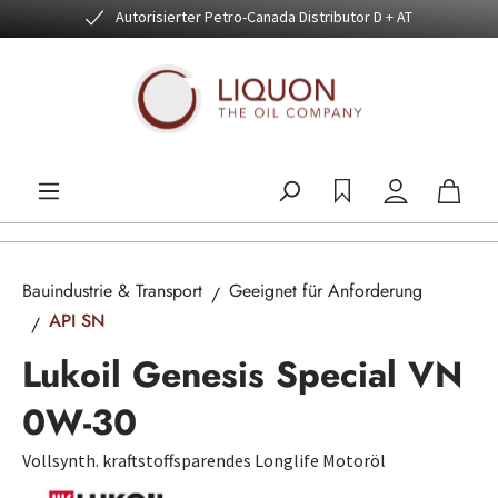
Autorisierter Petro-Canada Distributor D + AT
Zum Hauptinhalt springen
Bauindustrie & Transport
Geeignet für Anforderung
API SN
Lukoil Genesis Special VN
0W-30
Vollsynth. kraftstoffsparendes Longlife Motoröl