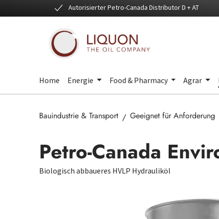
Autorisierter Petro-Canada Distributor D + AT
 Hauptinhalt springen
Zur Suche springen
Zur Hauptnavigation springen
Home
Energie
Food & Pharmacy
Agrar
Bauindustrie & Transport
Geeignet für Anforderung
Petro-Canada Envi
Biologisch abbaueres HVLP Hydrauliköl
Bildergalerie überspringen