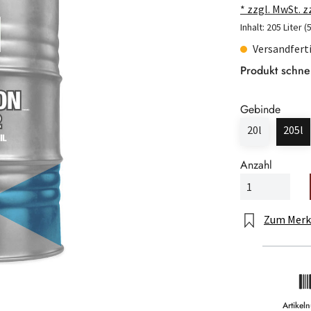
* zzgl. MwSt. 
Inhalt:
205 Liter
(
Versandferti
Produkt schne
Gebinde
20l
205l
Anzahl
Zum Merk
Artike