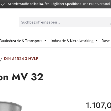
Schmierstoffe online kaufen. Täglicher Speditions- und Paketversand
Bauindustrie & Transport
Industrie & Metalworking
Base 
DIN 51524-3 HVLP
ron MV 32
Regulärer Preis
1.107,