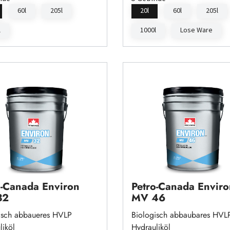
60l
205l
20l
60l
205l
l
1000l
Lose Ware
o-Canada Environ
Petro-Canada Enviro
32
MV 46
isch abbaueres HVLP
Biologisch abbaubares HVL
liköl
Hydrauliköl