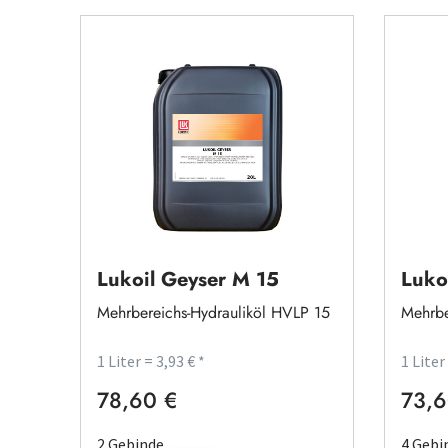
Lukoil Geyser M 15
Luko
Mehrbereichs-Hydrauliköl HVLP 15
Mehrbe
1 Liter = 3,93 € *
1 Liter
78,60 €
73,6
Regulärer Preis:
Regulä
2 Gebinde
4 Gebi