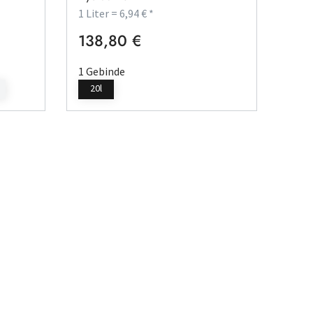
1 Liter = 6,94 € *
138,80 €
Regulärer Preis:
1 Gebinde
20l