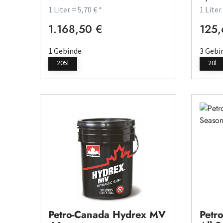
1 Liter = 5,70 € *
1 Liter
1.168,50 €
125,
Regulärer Preis:
Regulä
1 Gebinde
3 Gebi
205l
20l
Petro-Canada Hydrex MV
Petr