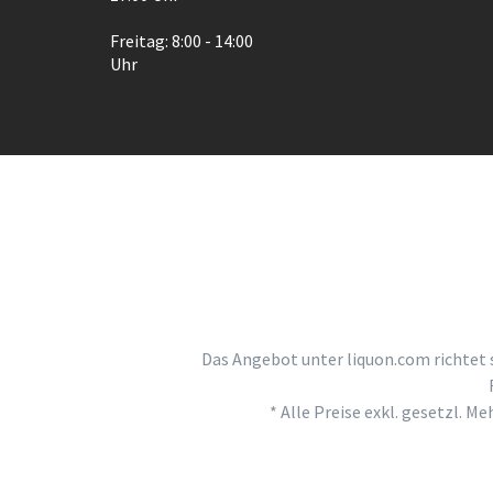
Freitag: 8:00 - 14:00
Uhr
Das Angebot unter liquon.com richtet 
* Alle Preise exkl. gesetzl. M