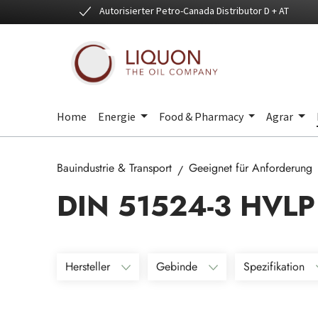
Autorisierter Petro-Canada Distributor D + AT
 Hauptinhalt springen
Zur Suche springen
Zur Hauptnavigation springen
Home
Energie
Food & Pharmacy
Agrar
Bauindustrie & Transport
Geeignet für Anforderung
DIN 51524-3 HVLP
Hersteller
Gebinde
Spezifikation