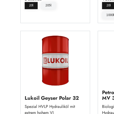
20l
205l
20l
1000
Petr
Lukoil Geyser Polar 32
MV 
Spezial HVLP Hydrauliköl mit
Biolog
extrem hohem VI
Hydrau