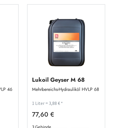
Lukoil Geyser M 68
VLP 46
Mehrbereichs-Hydrauliköl HVLP 68
1 Liter = 3,88 € *
77,60 €
Regulärer Preis:
3 Gebinde