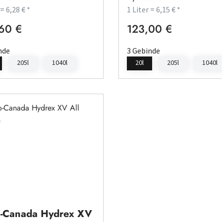
 = 6,28 € *
1 Liter = 6,15 € *
60 €
123,00 €
rer Preis:
Regulärer Preis:
nde
3 Gebinde
205l
1040l
20l
205l
1040l
o-Canada Hydrex XV