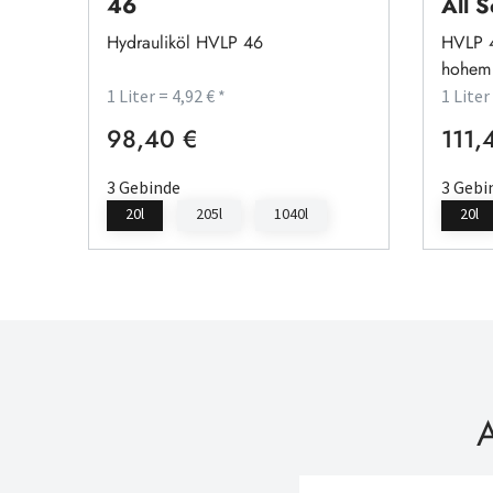
46
All 
Hydrauliköl HVLP 46
HVLP 4
hohem
1 Liter = 4,92 € *
1 Liter
98,40 €
111,
Regulärer Preis:
Regulä
3 Gebinde
3 Gebi
20l
205l
1040l
20l
A