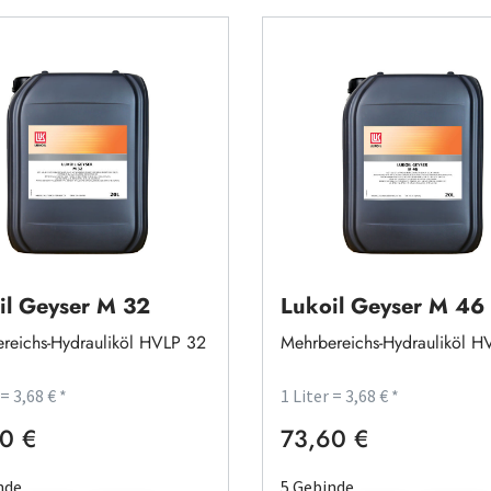
il Geyser M 32
Lukoil Geyser M 46
reichs-Hydrauliköl HVLP 32
Mehrbereichs-Hydrauliköl H
 = 3,68 € *
1 Liter = 3,68 € *
0 €
73,60 €
rer Preis:
Regulärer Preis:
nde
5 Gebinde