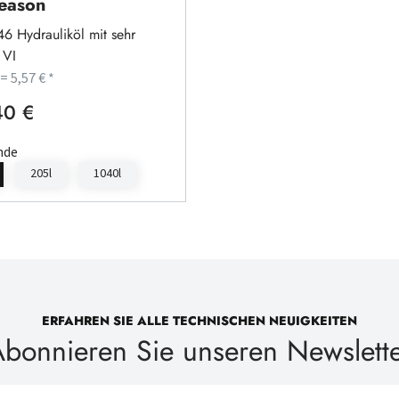
Season
6 Hydrauliköl mit sehr
 VI
 = 5,57 € *
40 €
rer Preis:
nde
205l
1040l
ERFAHREN SIE ALLE TECHNISCHEN NEUIGKEITEN
bonnieren Sie unseren Newslett