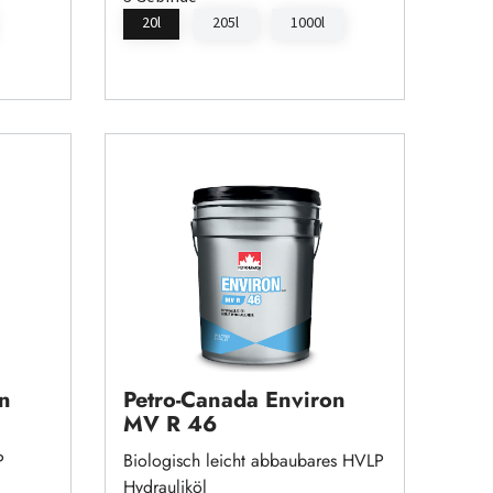
20l
205l
1000l
n
Petro-Canada Environ
MV R 46
P
Biologisch leicht abbaubares HVLP
Hydrauliköl