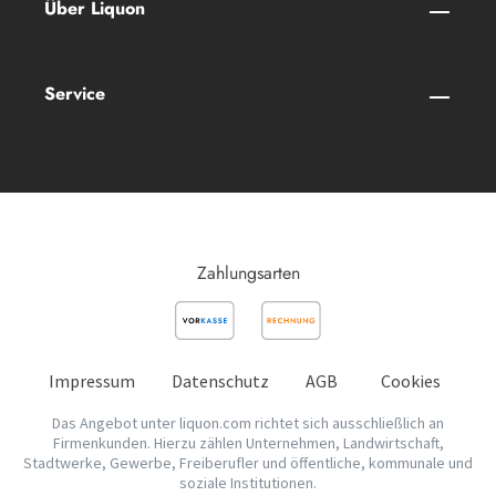
Über Liquon
Service
Zahlungsarten
Impressum
Datenschutz
AGB
Cookies
Das Angebot unter liquon.com richtet sich ausschließlich an
Firmenkunden. Hierzu zählen Unternehmen, Landwirtschaft,
Stadtwerke, Gewerbe, Freiberufler und öffentliche, kommunale und
soziale Institutionen.