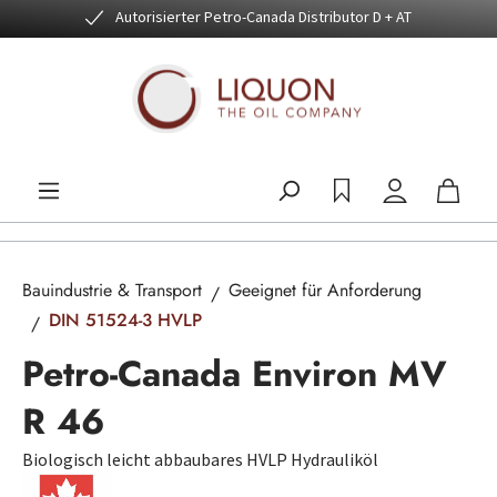
Autorisierter Petro-Canada Distributor D + AT
Zum Hauptinhalt springen
Bauindustrie & Transport
Geeignet für Anforderung
DIN 51524-3 HVLP
Petro-Canada Environ MV
R 46
Biologisch leicht abbaubares HVLP Hydrauliköl