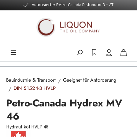
Autorisierter Petro-Canada Distributor D + AT
Zum Hauptinhalt springen
Bauindustrie & Transport
Geeignet für Anforderung
DIN 51524-3 HVLP
Petro-Canada Hydrex MV
46
Hydrauliköl HVLP 46