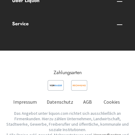
Über Liquon
Service
Zahlungsarten
Impressum
Datenschutz
AGB
Cookies
Das Angebot unter liquon.com richtet sich ausschließlich an
Firmenkunden. Hierzu zählen Unternehmen, Landwirtschaft,
Stadtwerke, Gewerbe, Freiberufler und öffentliche, kommunale und
soziale Institutionen.