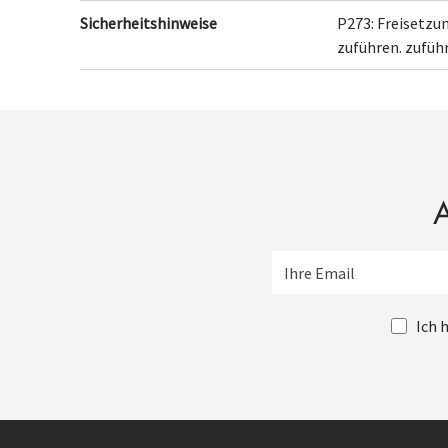
Sicherheitshinweise
P273: Freisetzu
zuführen.
zuführ
A
Ich 