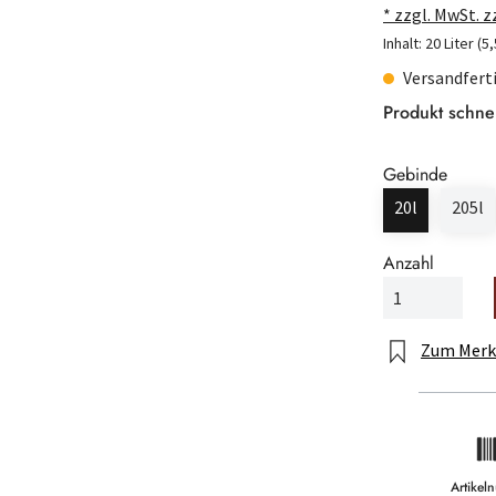
* zzgl. MwSt. 
Inhalt:
20 Liter
(5,
Versandferti
Produkt schne
Gebinde
20l
205l
Anzahl
Zum Merk
Artike