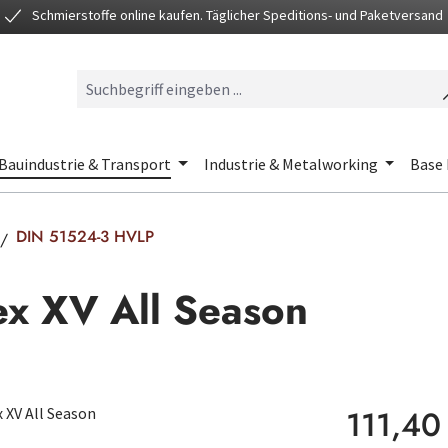
Schmierstoffe online kaufen. Täglicher Speditions- und Paketversand
Bauindustrie & Transport
Industrie & Metalworking
Base 
DIN 51524-3 HVLP
ex XV All Season
Regulärer Preis
111,40