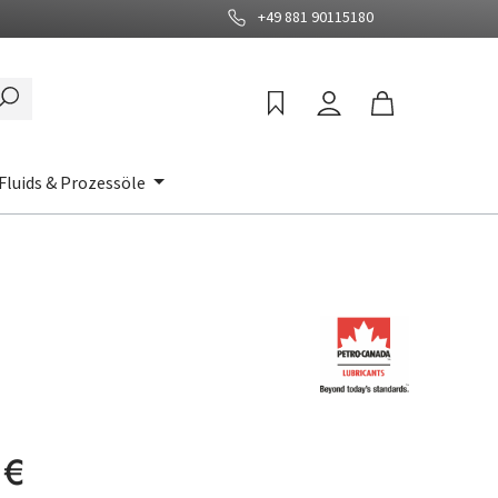
+49 881 90115180
Fluids & Prozessöle
:
 €