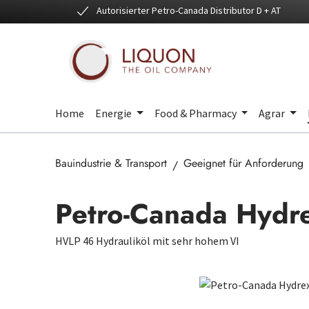
Autorisierter Petro-Canada Distributor D + AT
 Hauptinhalt springen
Zur Suche springen
Zur Hauptnavigation springen
Home
Energie
Food & Pharmacy
Agrar
Bauindustrie & Transport
Geeignet für Anforderung
Petro-Canada Hydr
HVLP 46 Hydrauliköl mit sehr hohem VI
Bildergalerie überspringen