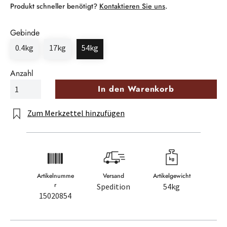
Produkt schneller benötigt?
Kontaktieren Sie uns
.
Gebinde
0.4kg
17kg
54kg
Anzahl
In den Warenkorb
Zum Merkzettel hinzufügen
Artikelnumme
Versand
Artikelgewicht
r
Spedition
54kg
15020854