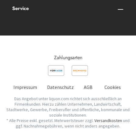
Service
Zahlungsarten
Impressum
Datenschutz
AGB
Cookies
Das Angebot unter liquon.com richtet sich ausschließlich an
Firmenkunden. Hierzu zählen Unternehmen, Landwirtschaft,
Stadtwerke, Gewerbe, Freiberufler und öffentliche, kommunale und
soziale Institutionen.
* Alle Preise exkl. gesetzl. Mehrwertsteuer zzgl.
Versandkosten
und
ggf. Nachnahmegebühren, wenn nicht anders angegeben.