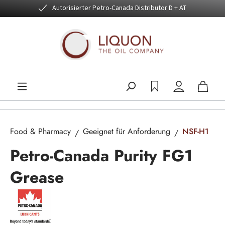
Autorisierter Petro-Canada Distributor D + AT
Zum Hauptinhalt springen
Food & Pharmacy
Geeignet für Anforderung
NSF-H1
Petro-Canada Purity FG1
Grease