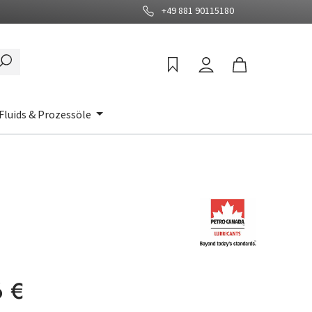
+49 881 90115180
Fluids & Prozessöle
:
6 €