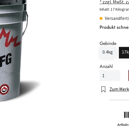
* zzgl. MwSt. 
Inhalt:
17 Kilogr
Versandferti
Produkt schne
Gebinde
0.4kg
17k
Anzahl
Zum Merk
Artike