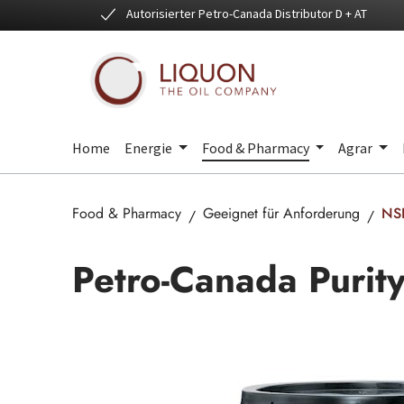
Autorisierter Petro-Canada Distributor D + AT
 Hauptinhalt springen
Zur Suche springen
Zur Hauptnavigation springen
Home
Energie
Food & Pharmacy
Agrar
Food & Pharmacy
Geeignet für Anforderung
NS
Petro-Canada Purit
Bildergalerie überspringen