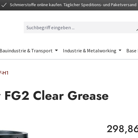
Schmierstoffe online kaufen. Täglicher Speditions- und Paketversand
Bauindustrie & Transport
Industrie & Metalworking
Base 
F-H1
y FG2 Clear Grease
Regulärer Preis
298,8