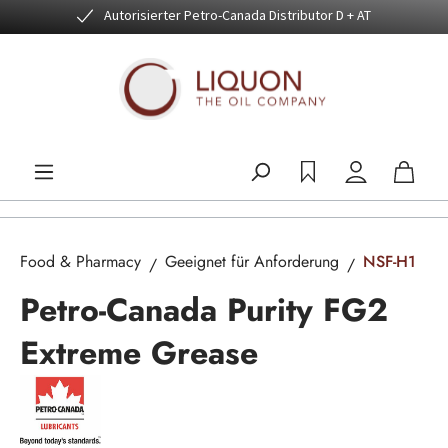
Autorisierter Petro-Canada Distributor D + AT
Zum Hauptinhalt springen
Food & Pharmacy
Geeignet für Anforderung
NSF-H1
Petro-Canada Purity FG2
Extreme Grease