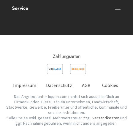
Service
Zahlungsarten
Impressum
Datenschutz
AGB
Cookies
Das Angebot unter liquon.com richtet sich ausschließlich an
Firmenkunden. Hierzu zählen Unternehmen, Landwirtschaft,
Stadtwerke, Gewerbe, Freiberufler und öffentliche, kommunale und
soziale Institutionen.
* Alle Preise exkl. gesetzl. Mehrwertsteuer zzgl.
Versandkosten
und
ggf. Nachnahmegebühren, wenn nicht anders angegeben.