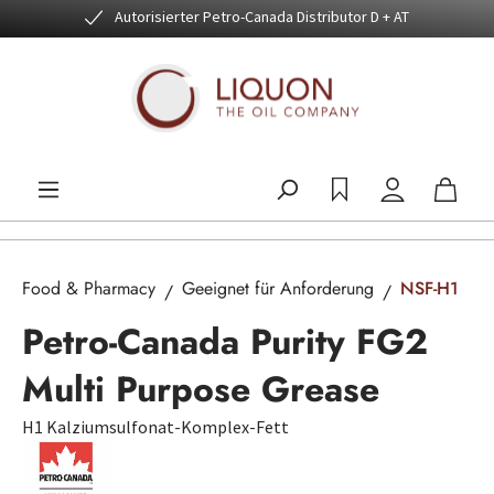
Autorisierter Petro-Canada Distributor D + AT
Zum Hauptinhalt springen
Food & Pharmacy
Geeignet für Anforderung
NSF-H1
Petro-Canada Purity FG2
Multi Purpose Grease
H1 Kalziumsulfonat-Komplex-Fett