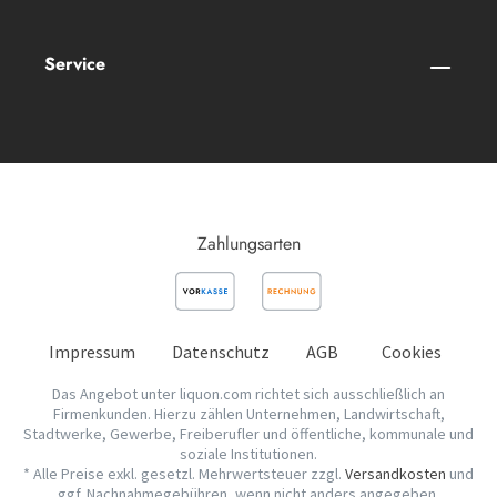
Service
Zahlungsarten
Impressum
Datenschutz
AGB
Cookies
Das Angebot unter liquon.com richtet sich ausschließlich an
Firmenkunden. Hierzu zählen Unternehmen, Landwirtschaft,
Stadtwerke, Gewerbe, Freiberufler und öffentliche, kommunale und
soziale Institutionen.
* Alle Preise exkl. gesetzl. Mehrwertsteuer zzgl.
Versandkosten
und
ggf. Nachnahmegebühren, wenn nicht anders angegeben.