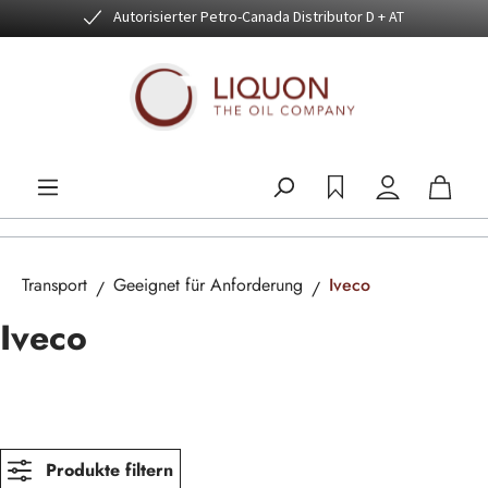
Autorisierter Petro-Canada Distributor D + AT
Zum Hauptinhalt springen
Transport
Geeignet für Anforderung
Iveco
Iveco
Produkte filtern