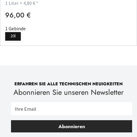
1 Liter = 4,80 € *
96,00 €
Regulärer Preis:
1 Gebinde
20l
ERFAHREN SIE ALLE TECHNISCHEN NEUIGKEITEN
Abonnieren Sie unseren Newsletter
Abonnieren