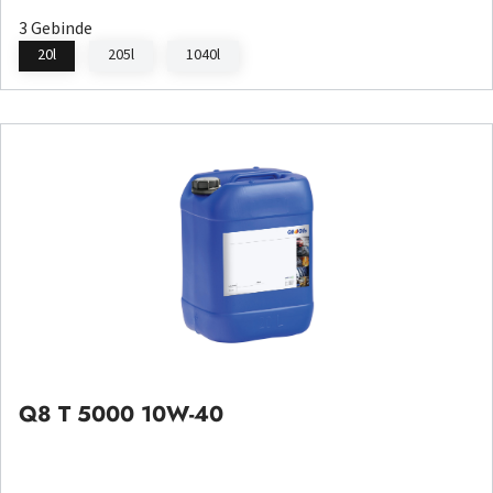
3 Gebinde
20l
205l
1040l
Q8 T 5000 10W-40