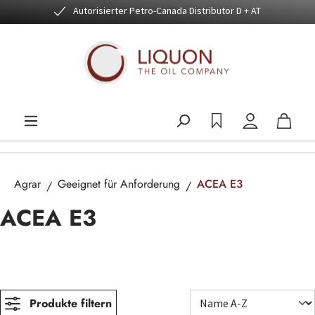
Autorisierter Petro-Canada Distributor D + AT
Zum Hauptinhalt springen
Agrar
Geeignet für Anforderung
ACEA E3
ACEA E3
Produkte filtern