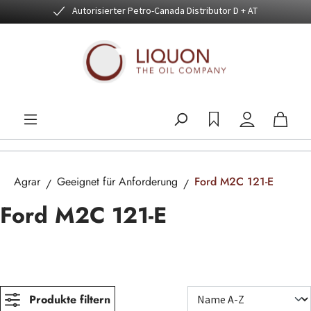
Autorisierter Petro-Canada Distributor D + AT
Zum Hauptinhalt springen
Agrar
Geeignet für Anforderung
Ford M2C 121-E
Ford M2C 121-E
Produkte filtern