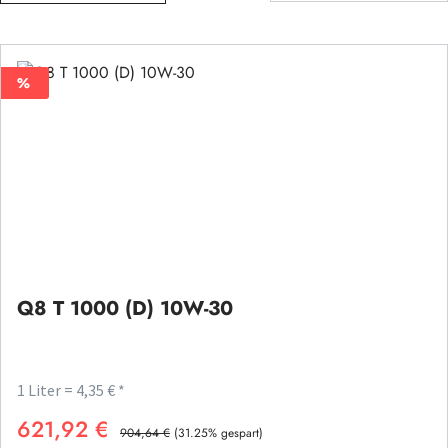
%
%
Q8 T 1000 (D) 10W-30
1 Liter = 4,35 € *
621,92 €
Verkaufspreis:
Regulärer Preis:
904,64 €
(31.25% gespart)