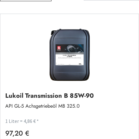
Lukoil Transmission B 85W-90
API GL-5 Achsgetriebeöl MB 325.0
1 Liter = 4,86 € *
97,20 €
Regulärer Preis: