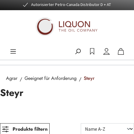
Autorisierter Petro-Canada Distributor D + AT
Zum Hauptinhalt springen
Agrar
Geeignet für Anforderung
Steyr
Steyr
Produkte filtern