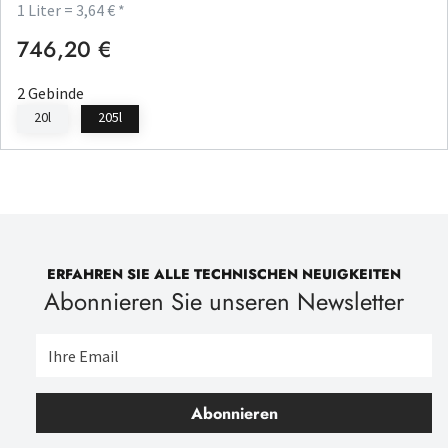
1 Liter = 3,64 € *
746,20 €
Regulärer Preis:
2 Gebinde
20l
205l
ERFAHREN SIE ALLE TECHNISCHEN NEUIGKEITEN
Abonnieren Sie unseren Newsletter
Abonnieren