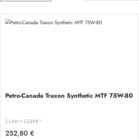
Petro-Canada Traxon Synthetic MTF 75W-80
1 Liter = 12,64 € *
252,80 €
Regulärer Preis: