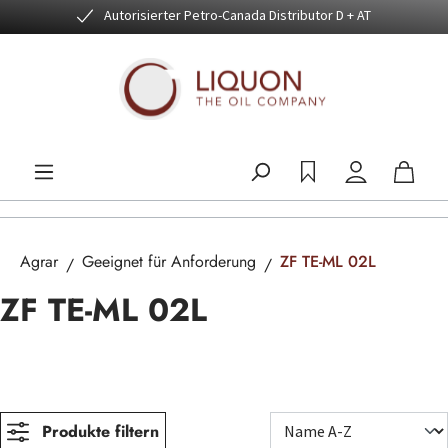
Autorisierter Petro-Canada Distributor D + AT
Zum Hauptinhalt springen
Agrar
Geeignet für Anforderung
ZF TE-ML 02L
ZF TE-ML 02L
Produkte filtern