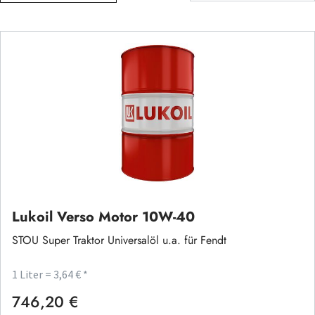
Lukoil Verso Motor 10W-40
STOU Super Traktor Universalöl u.a. für Fendt
1 Liter = 3,64 € *
746,20 €
Regulärer Preis: