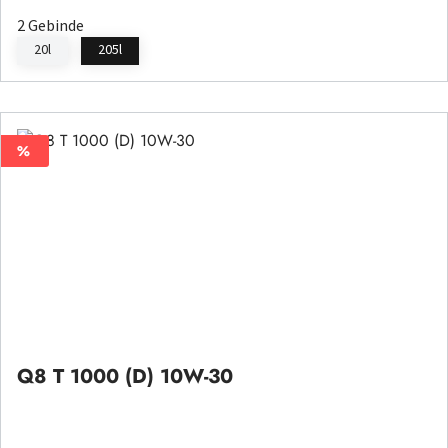
2 Gebinde
20l
205l
%
%
Q8 T 1000 (D) 10W-30