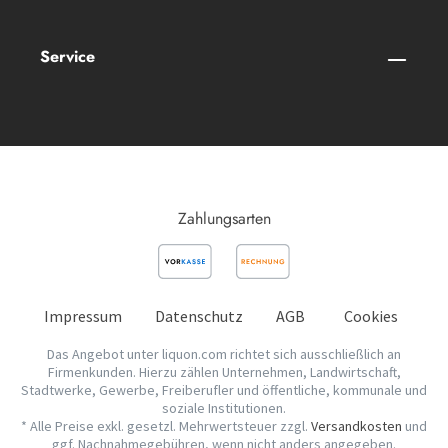
Service
Zahlungsarten
Impressum
Datenschutz
AGB
Cookies
Das Angebot unter liquon.com richtet sich ausschließlich an
Firmenkunden. Hierzu zählen Unternehmen, Landwirtschaft,
Stadtwerke, Gewerbe, Freiberufler und öffentliche, kommunale und
soziale Institutionen.
* Alle Preise exkl. gesetzl. Mehrwertsteuer zzgl.
Versandkosten
und
ggf. Nachnahmegebühren, wenn nicht anders angegeben.