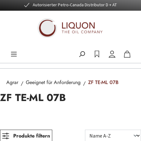
Autorisierter Petro-Canada Distributor D + AT
Zum Hauptinhalt springen
Agrar
Geeignet für Anforderung
ZF TE-ML 07B
ZF TE-ML 07B
Produkte filtern