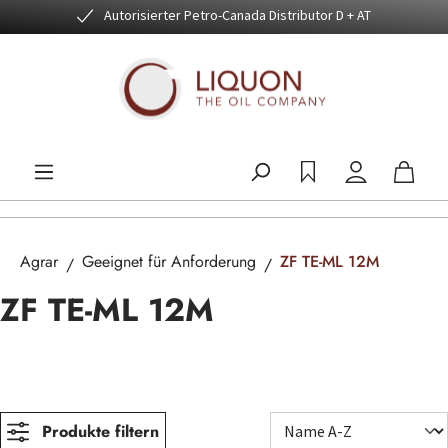
Autorisierter Petro-Canada Distributor D + AT
Zum Hauptinhalt springen
Agrar
Geeignet für Anforderung
ZF TE-ML 12M
ZF TE-ML 12M
Produkte filtern