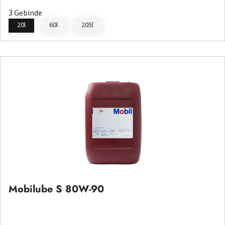
3 Gebinde
20l
60l
205l
Mobilube S 80W-90