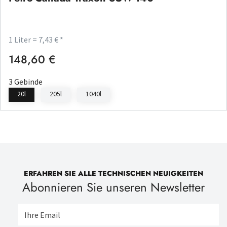
1 Liter = 7,43 € *
148,60 €
Regulärer Preis:
3 Gebinde
20l
205l
1040l
ERFAHREN SIE ALLE TECHNISCHEN NEUIGKEITEN
Abonnieren Sie unseren Newsletter