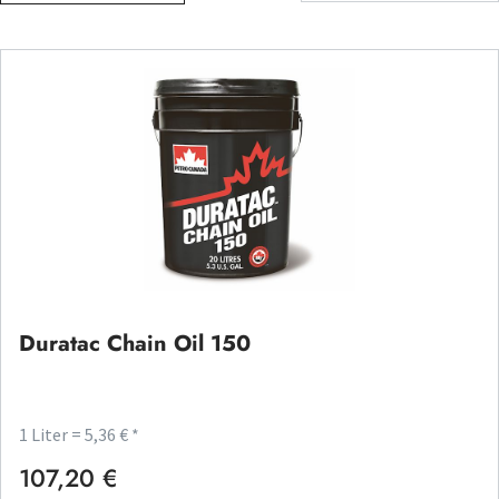
Duratac Chain Oil 150
1 Liter = 5,36 € *
107,20 €
Regulärer Preis: