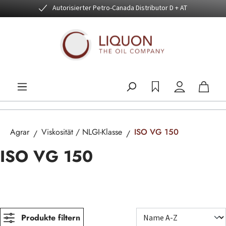
Autorisierter Petro-Canada Distributor D + AT
Zum Hauptinhalt springen
Agrar
Viskosität / NLGI-Klasse
ISO VG 150
ISO VG 150
Produkte filtern