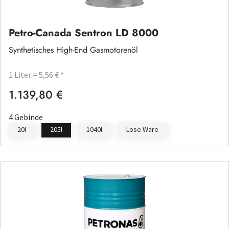
Petro-Canada Sentron LD 8000
Synthetisches High-End Gasmotorenöl
1 Liter = 5,56 € *
1.139,80 €
Regulärer Preis:
4 Gebinde
20l
205l
1040l
Lose Ware