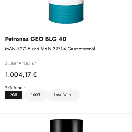
Petronas GEO BLG 40
MAN 3271-5 und MAN 3271-4 Gasmotorenöl
1 Liter = 4,83 € *
1.004,17 €
Regulärer Preis:
3 Gebinde
208l
1000l
Lose Ware