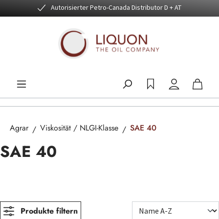
Autorisierter Petro-Canada Distributor D + AT
Zum Hauptinhalt springen
Agrar
Viskosität / NLGI-Klasse
SAE 40
SAE 40
Produkte filtern