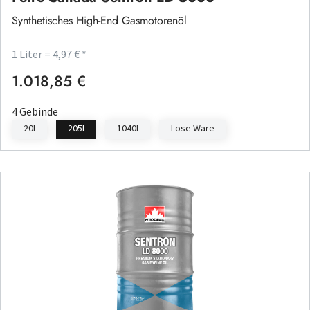
Synthetisches High-End Gasmotorenöl
1 Liter = 4,97 € *
1.018,85 €
Regulärer Preis:
4 Gebinde
20l
205l
1040l
Lose Ware