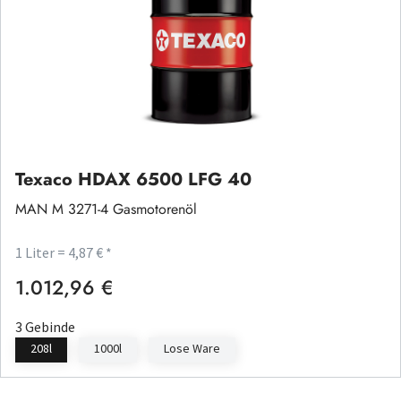
Texaco HDAX 6500 LFG 40
MAN M 3271-4 Gasmotorenöl
1 Liter = 4,87 € *
1.012,96 €
Regulärer Preis:
3 Gebinde
208l
1000l
Lose Ware