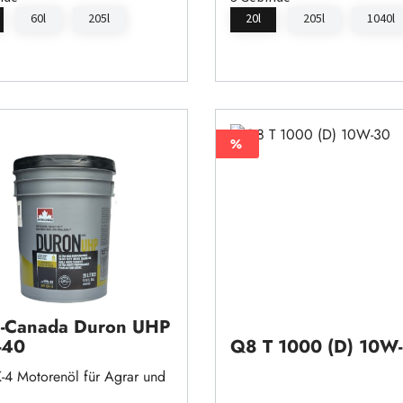
60l
205l
20l
205l
1040l
%
%
o-Canada Duron UHP
-40
Q8 T 1000 (D) 10W
-4 Motorenöl für Agrar und