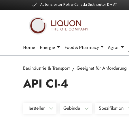
Autorisierter Petro-Canada Distributor D + AT
 Hauptinhalt springen
Zur Suche springen
Zur Hauptnavigation springen
Home
Energie
Food & Pharmacy
Agrar
Bauindustrie & Transport
Geeignet für Anforderung
API CI-4
Hersteller
Gebinde
Spezifikation