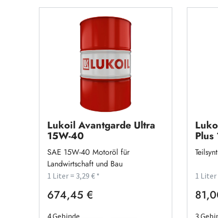
Lukoil Avantgarde Ultra
Luko
15W-40
Plus
SAE 15W-40 Motoröl für
Teilsyn
Landwirtschaft und Bau
1 Liter = 3,29 € *
1 Liter
674,45 €
81,0
Regulärer Preis:
Regulä
4 Gebinde
3 Gebi