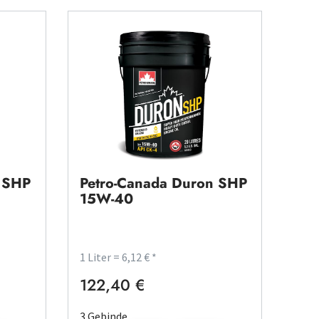
n SHP
Petro-Canada Duron SHP
15W-40
1 Liter = 6,12 € *
122,40 €
Regulärer Preis:
3 Gebinde