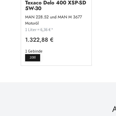
Texaco Delo 400 XSP-SD
5W-30
MAN 228.52 und MAN M 3677
Motoröl
1 Liter = 6,36 € *
1.322,88 €
Regulärer Preis:
1 Gebinde
208l
A