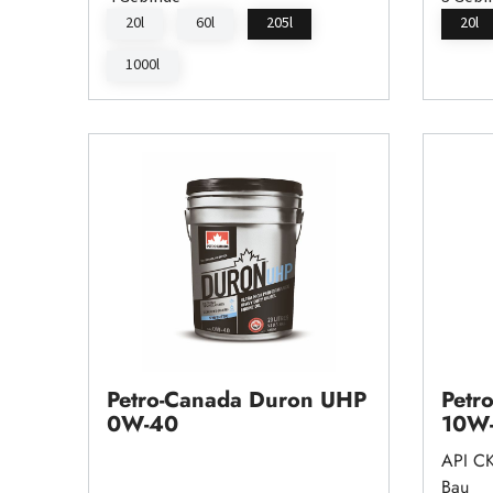
20l
60l
205l
20l
1000l
Petro-Canada Duron UHP
Petr
0W-40
10W
API CK
Bau