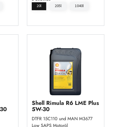
20l
205l
1040l
Shell Rimula R6 LME Plus
-30
5W-30
DTFR 15C110 und MAN M3677
Low SAPS Motoröl