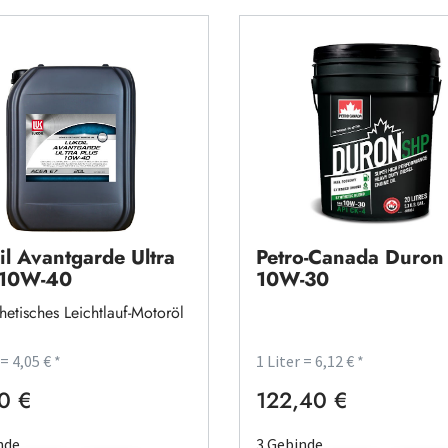
il Avantgarde Ultra
Petro-Canada Duro
 10W-40
10W-30
thetisches Leichtlauf-Motoröl
 = 4,05 € *
1 Liter = 6,12 € *
0 €
122,40 €
rer Preis:
Regulärer Preis:
nde
3 Gebinde