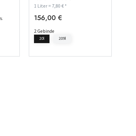
1 Liter = 7,80 € *
156,00 €
Regulärer Preis:
5%
2 Gebinde
20l
209l