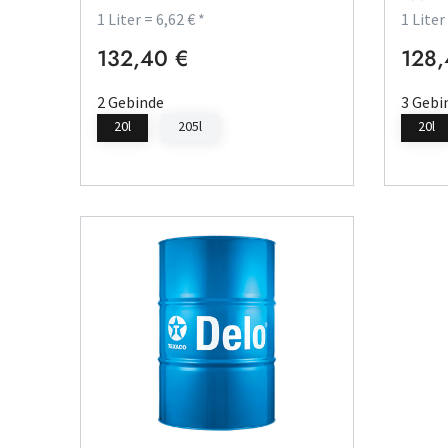
1 Liter = 6,62 € *
1 Liter
132,40 €
128,
Regulärer Preis:
Regulä
2 Gebinde
3 Gebi
20l
205l
20l